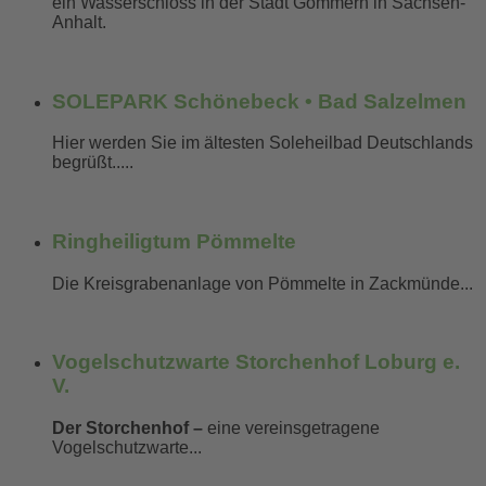
ein Wasserschloss in der Stadt Gommern in Sachsen-
Anhalt.
mehr erfahren...
SOLEPARK Schönebeck • Bad Salzelmen
Hier werden Sie im ältesten Soleheilbad Deutschlands
begrüßt.....
mehr erfahren...
Ringheiligtum Pömmelte
Die Kreisgrabenanlage von Pömmelte in Zackmünde...
mehr erfahren...
Vogelschutzwarte Storchenhof Loburg e.
V.
Der Storchenhof –
eine vereinsgetragene
Vogelschutzwarte...
mehr erfahren...