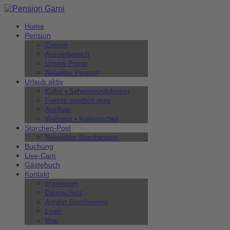
Home
Pension
Zimmer
Aussenbereich
Unsere Preise
Aktuelles Pension
Urlaub aktiv
Kultur • Sehenswürdigkeiten
Freizeit sportlich aktiv
Ausflüge
Wellness • Kulinarisches
Storchen-Post
Newsletter Storchenpost
Buchung
Live-Cam
Gästebuch
Kontakt
Impressum
Datenschutz
Anfahrt Storchennest
Login
Map