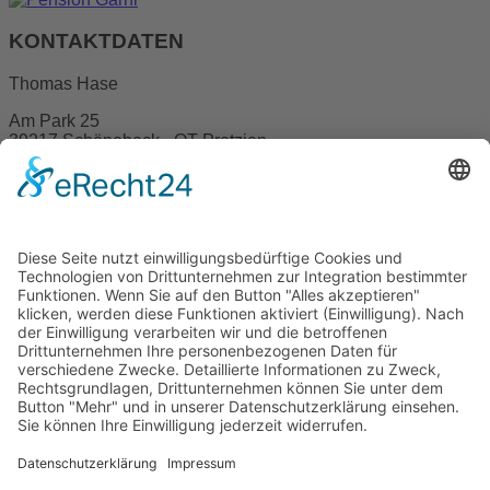
KONTAKTDATEN
Thomas Hase
Am Park 25
39217 Schönebeck - OT Pretzien
039200 - 53705
039200 - 40044
Anfahrt
BUCHUNGSANFRAGE
Für Ihre Anfragen erreichen Sie uns problemlos telefonisch
oder nutzen Sie gleich das Formular zur Buchungsanfrage
und teilen Sie uns Ihre Wünsche mit
Alle Zimmer ausgestattet mit:
Dusche
WC
TV
WLAN