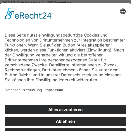
39217 Schönebeck - OT Pretzien
039200 - 53705
039200 - 40044
Anfahrt
BUCHUNGSANFRAGE
Für Ihre Anfragen erreichen Sie uns problemlos telefonisch
oder nutzen Sie gleich das Formular zur Buchungsanfrage
und teilen Sie uns Ihre Wünsche mit
Alle Zimmer ausgestattet mit:
Dusche
WC
TV
WLAN
Zur Buchungsanfrage
Impressum
Monteurzimmer
Datenschutz