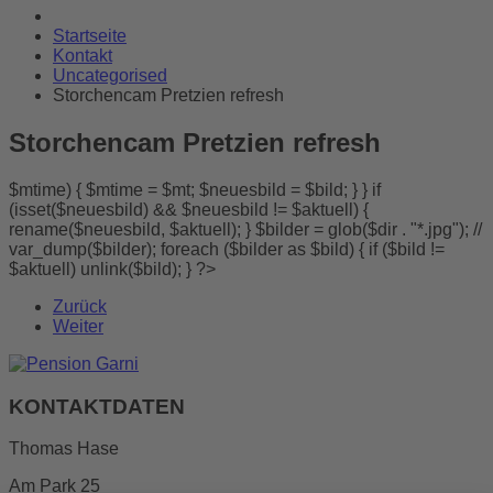
Startseite
Kontakt
Uncategorised
Storchencam Pretzien refresh
Storchencam
Pretzien
refresh
$mtime) { $mtime = $mt; $neuesbild = $bild; } } if
(isset($neuesbild) && $neuesbild != $aktuell) {
rename($neuesbild, $aktuell); } $bilder = glob($dir . "*.jpg"); //
var_dump($bilder); foreach ($bilder as $bild) { if ($bild !=
$aktuell) unlink($bild); } ?>
Zurück
Weiter
KONTAKTDATEN
Thomas Hase
Am Park 25