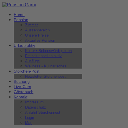
Home
Pension
Zimmer
Aussenbereich
Unsere Preise
Aktuelles Pension
Urlaub aktiv
Kultur • Sehenswürdigkeiten
Freizeit sportlich aktiv
Ausflüge
Wellness • Kulinarisches
Storchen-Post
Newsletter Storchenpost
Buchung
Live-Cam
Gästebuch
Kontakt
Impressum
Datenschutz
Anfahrt Storchennest
Login
Map